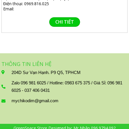
Điện thoại: 0969.816.025
Email:
CHI TIẾT
THÔNG TIN LIÊN HỆ
204D Sư Vạn Hạnh. P9 Q5, TPHCM
Zalo 096 981 6025 / Hotline: 0983 675 375 / Giá Sỉ: 096 981
6025 - 037 406 0431
mychikodim@gmail.com
GreenSpace Store Designed by:
Mr Nhân 096.9794.092