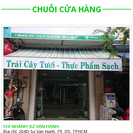
CHUỖI CỬA HÀNG
CHI NHÁNH SƯ VẠN HẠNH.
Địa chỉ: 204D Sư Vạn Hạnh, F9, Q5, TPHCM