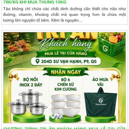
70K/KG KHI MUA THÙNG 10KG
Táo không chỉ chứa các chất dinh dưỡng cần thiết cho não như
đường, vitamin, khoáng chất mà quan trọng hơn là chứa một
lượng lớn nguyên tố kẽm. Kẽm là nguyên...
CHƯƠNG TRÌNH TRI ÂN KHÁCH HÀNG MUA LẺ TẠI CỬA