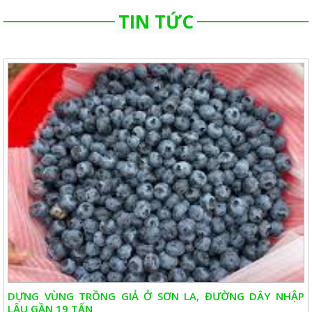
TIN TỨC
DỰNG VÙNG TRỒNG GIẢ Ở SƠN LA, ĐƯỜNG DÂY NHẬP
LẬU GẦN 19 TẤN