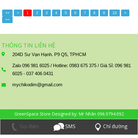
<<
<
1
2
3
4
5
6
7
8
9
10
>
>>
THÔNG TIN LIÊN HỆ
204D Sư Vạn Hạnh. P9 Q5, TPHCM
Zalo 096 981 6025 / Hotline: 0983 675 375 / Giá Sỉ: 096 981
6025 - 037 406 0431
mychikodim@gmail.com
GreenSpace Store Designed by:
Mr Nhân 096.9794.092
Đang online:
11
|
Tổng truy cập:
1224564
Chỉ đường
SMS
Gọi điện