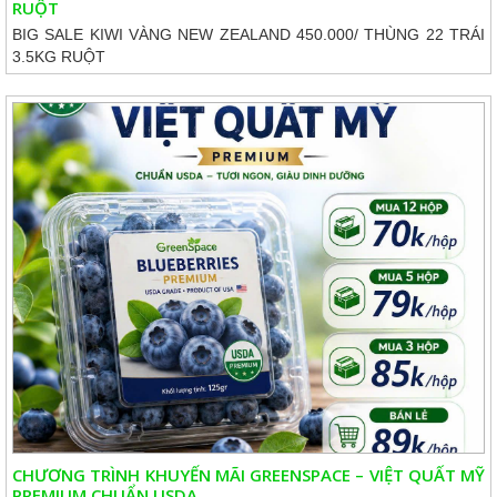
RUỘT
BIG SALE KIWI VÀNG NEW ZEALAND 450.000/ THÙNG 22 TRÁI
3.5KG RUỘT
CHƯƠNG TRÌNH KHUYẾN MÃI GREENSPACE – VIỆT QUẤT MỸ
PREMIUM CHUẨN USDA